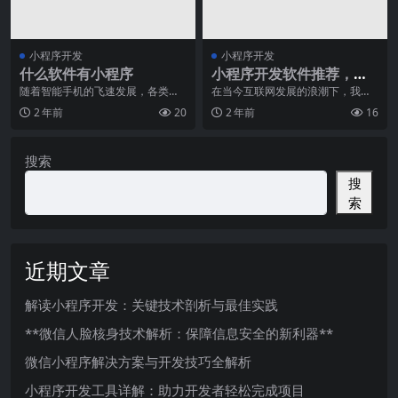
小程序开发
小程序开发
什么软件有小程序
小程序开发软件推荐，助
你成为小程序行业的开发
随着智能手机的飞速发展，各类应
在当今互联网发展的浪潮下，我们
用的数量和种类也在不断增加。而
逐渐进入了移动互联网时代。手机
大咖！
2 年前
20
2 年前
16
非常近几年，小程序成
已成为人们生活不可或
搜索
搜
索
近期文章
解读小程序开发：关键技术剖析与最佳实践
**微信人脸核身技术解析：保障信息安全的新利器**
微信小程序解决方案与开发技巧全解析
小程序开发工具详解：助力开发者轻松完成项目