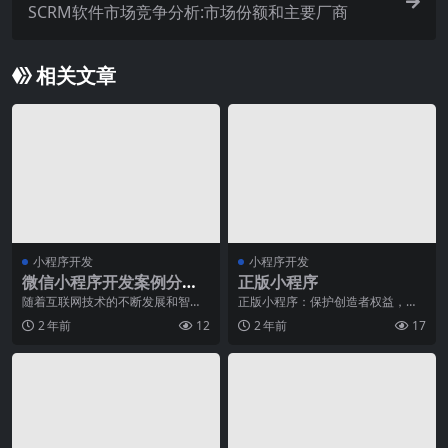
SCRM软件市场竞争分析:市场份额和主要厂商
相关文章
小程序开发
小程序开发
微信小程序开发案例分
正版小程序
析：健康管理小程序
随着互联网技术的不断发展和智能
正版小程序：保护创造者权益，促
手机的普及，人们的生活方式也在
进行业发展随着移动互联网的快速
2 年前
12
2 年前
17
逐渐改变。一个健康的
发展，小程序成为了人