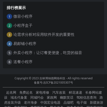
排行榜展示
微容小程序
1
小程序盒子
2
论需求分析对应用软件开发的重要性
3
易邮铺小程序
4
外卖小程序：让订餐更便捷，吃货的福音
5
送餐小程序
6
Copyright © 2023
吉林博纳德网络科技
- All rights reserved
备案号:吉ICP备2021005307号
起名网
免费起名
家电维修
汽车改装
鲜花速递
长春网站建
设
域名代备案
同城约会
家政网
幽默笑话
驾校信息查询
路
虎改装升级
老许海参
中国宏业电器
品烟吧
电子烟
新疆旅游