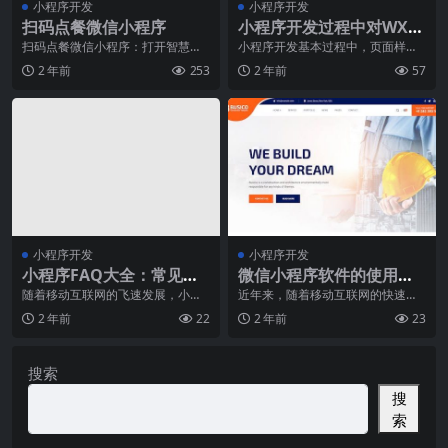
小程序开发
小程序开发
扫码点餐微信小程序
小程序开发过程中对WXSS
进行了什么修改和扩充
扫码点餐微信小程序：打开智慧用
小程序开发基本过程中，页面样式
餐新时代随着科技的不断发展，我
文件(WXSS)是基于CSS拓展的样式
2 年前
253
2 年前
57
们的生活也随之发生了
语言,用于描
小程序开发
小程序开发
小程序FAQ大全：常见问
微信小程序软件的使用方
题解答
法和特点
随着移动互联网的飞速发展，小程
近年来，随着移动互联网的快速发
序成为了近年来炙手可热的应用形
展，智能手机已成为人们日常生活
2 年前
22
2 年前
23
式之一。作为一种不需
中不可或缺的工具。而
搜索
搜
索