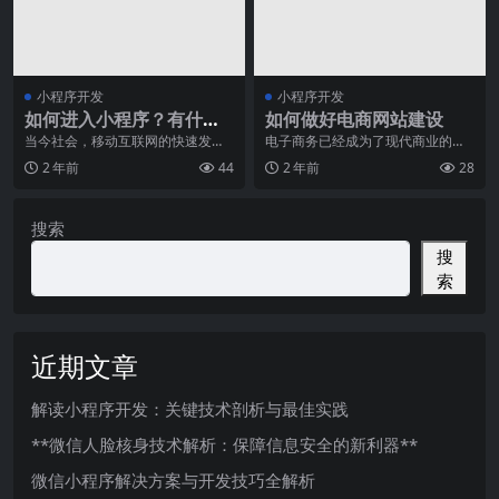
小程序开发
小程序开发
如何进入小程序？有什么
如何做好电商网站建设
入口？
当今社会，移动互联网的快速发展
电子商务已经成为了现代商业的主
已经成为了我们生活中不可或缺的
流模式，开设一个具有高效功能的
2 年前
44
2 年前
28
一部分。而作为移动互
电商网站，对于企业的
搜索
搜
索
近期文章
解读小程序开发：关键技术剖析与最佳实践
**微信人脸核身技术解析：保障信息安全的新利器**
微信小程序解决方案与开发技巧全解析