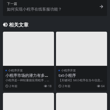
下一篇
如何实现小程序在线客服功能？
相关文章
小程序开发
小程序开发
小程序市场的潜力有多
txt小程序
大？发展前景如何？
小程序是一种轻量级应用程序，为
【关键词】txt小程序在当今信息化
用户提供了一种简洁、快速、便捷
的时代，人们的生活离不开数字化
2 年前
18
2 年前
64
的应用体验。它可以在
和智能化的帮助。