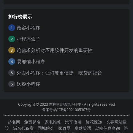
排行榜展示
微容小程序
1
小程序盒子
2
论需求分析对应用软件开发的重要性
3
易邮铺小程序
4
外卖小程序：让订餐更便捷，吃货的福音
5
送餐小程序
6
Copyright © 2023
吉林博纳德网络科技
- All rights reserved
备案号:吉ICP备2021005307号
起名网
免费起名
家电维修
汽车改装
鲜花速递
长春网站建
设
域名代备案
同城约会
家政网
幽默笑话
驾校信息查询
路