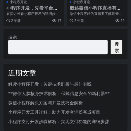
小程序开发
小程序开发
小程序开发，先看平台的
概述微信小程序直播有关
商业场景
基础认知
在探讨长春小程序开发的详细步骤
微信小程序转为直播要了解哪些基
之前，我们首先要了解的是，开发
础认知呢?1、做好微信小程序直播
2 年前
17
2 年前
59
小程序并不是一件简单
的定位微信小程序实
搜索
搜
索
近期文章
解读小程序开发：关键技术剖析与最佳实践
**微信人脸核身技术解析：保障信息安全的新利器**
微信小程序解决方案与开发技巧全解析
小程序开发工具详解：助力开发者轻松完成项目
小程序支付开发步骤解析：实现支付功能的详细步骤