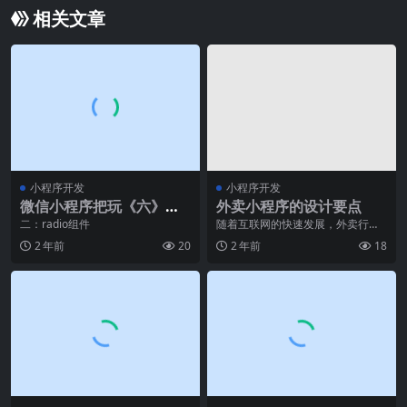
相关文章
小程序开发
小程序开发
微信小程序把玩《六》：p
外卖小程序的设计要点
icker组件，radio组件，s
二：radio组件
随着互联网的快速发展，外卖行业
也取得了长足的发展，外卖小程序
lider组件
2 年前
20
2 年前
18
成为了一个不可或缺的