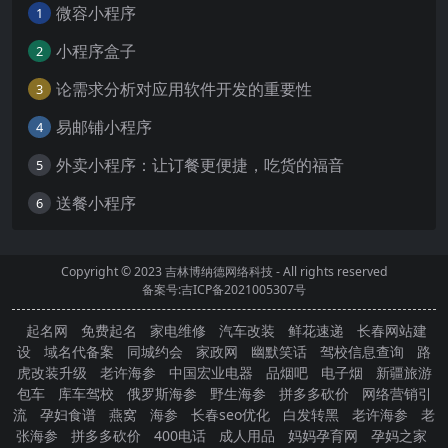
微容小程序
1
小程序盒子
2
论需求分析对应用软件开发的重要性
3
易邮铺小程序
4
外卖小程序：让订餐更便捷，吃货的福音
5
送餐小程序
6
Copyright © 2023
吉林博纳德网络科技
- All rights reserved
备案号:吉ICP备2021005307号
起名网
免费起名
家电维修
汽车改装
鲜花速递
长春网站建
设
域名代备案
同城约会
家政网
幽默笑话
驾校信息查询
路
虎改装升级
老许海参
中国宏业电器
品烟吧
电子烟
新疆旅游
包车
库车驾校
俄罗斯海参
野生海参
拼多多砍价
网络营销引
流
孕妇食谱
燕窝
海参
长春seo优化
白发转黑
老许海参
老
张海参
拼多多砍价
400电话
成人用品
妈妈孕育网
孕妈之家