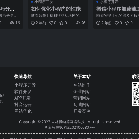
小程序开发
小程序开发
巧分
如何优化小程序的性能
微信小程序加速辅
松
技巧分享：
随着智能手机和移动互联网的普
随着智能手机的普及和移
作一篇0字的
及，小程序成为了人们生活中不
网的发展，微信小程序已
0
16
2 年前
0
0
26
2 年前
0
0
感受
可或缺的一部分。然而，由
了人们日常生活中不可或
快速导航
关于本站
联
小程序开发
网站制作
软件开发
企业网站
网站
APP开发
营销网站
营、
抖音运营
商城网站
网站优化
开发案例
Copyright © 2023
吉林博纳德网络科技
- All rights reserved
备案号:吉ICP备2021005307号