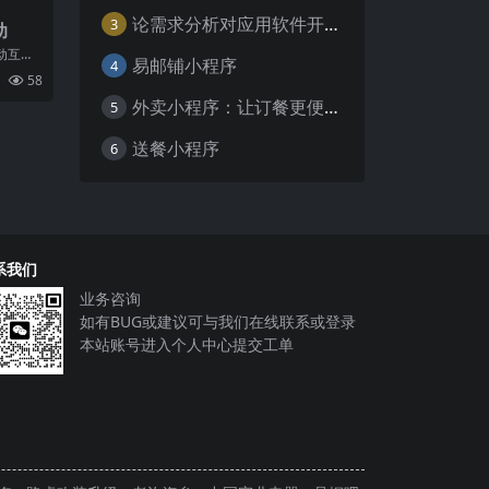
论需求分析对应用软件开发的重要性
3
助
动互联
易邮铺小程序
4
经成为
58
缺
外卖小程序：让订餐更便捷，吃货的福音
5
送餐小程序
6
系我们
业务咨询
如有BUG或建议可与我们在线联系或登录
本站账号进入个人中心提交工单