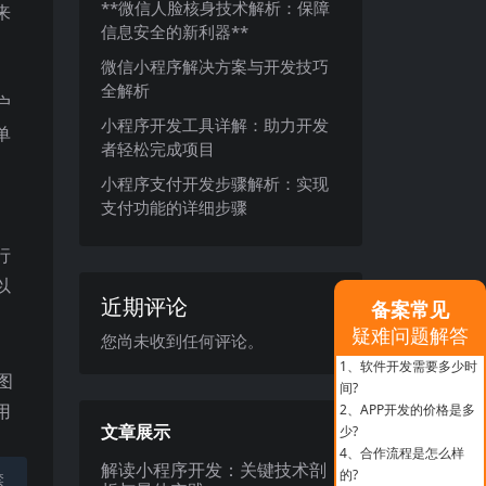
**微信人脸核身技术解析：保障
来
信息安全的新利器**
微信小程序解决方案与开发技巧
全解析
户
小程序开发工具详解：助力开发
单
者轻松完成项目
小程序支付开发步骤解析：实现
支付功能的详细步骤
行
以
近期评论
备案常见
疑难问题解答
您尚未收到任何评论。
1、
软件开发需要多少时
图
间?
用
2、
APP开发的价格是多
文章展示
少?
4、
合作流程是怎么样
解读小程序开发：关键技术剖
的?
禁