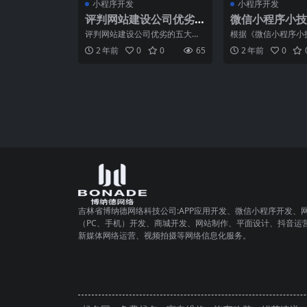
小程序开发
小程序开发
评判网站建设公司优劣
微信小程序小技
的五大标准
享：让开发更轻
评判网站建设公司优劣的五大标
根据《微信小程序小
准在这个互联网高速发展的时
让开发更轻松》来创
2 年前
0
0
65
2 年前
0
代，拥有一个优质的企业网站
软文，我们能够深刻
吉林省博纳德网络科技公司:APP应用开发、微信小程序开发、
（PC、手机）开发、商城开发、网站制作、平面设计、抖音运
新媒体网络运营、视频拍摄等网络信息化服务。