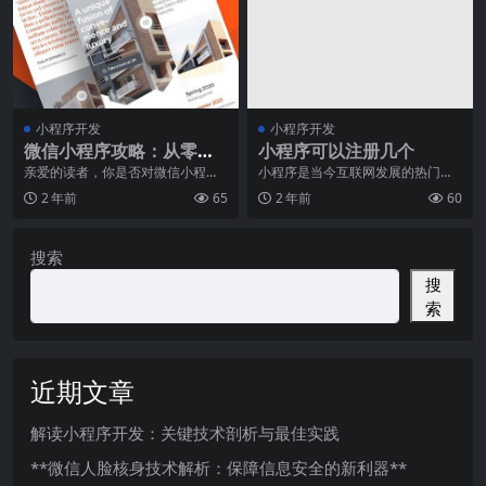
小程序开发
小程序开发
微信小程序攻略：从零开
小程序可以注册几个
始学习小程序开发
亲爱的读者，你是否对微信小程序
小程序是当今互联网发展的热门话
产生了浓厚的兴趣？你是否想要了
题之一，它以其轻量级、高效率的
2 年前
65
2 年前
60
解从零开始学习微信小
特点，成为企业和个人
搜索
搜
索
近期文章
解读小程序开发：关键技术剖析与最佳实践
**微信人脸核身技术解析：保障信息安全的新利器**