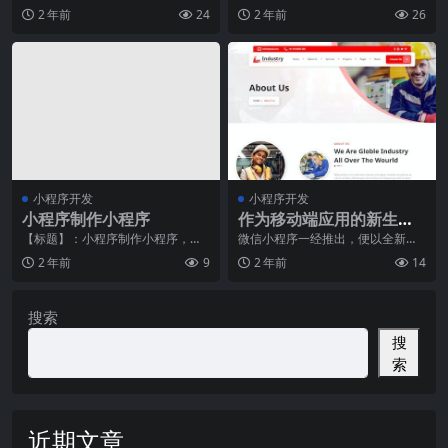
应用程序，它具有轻量、快速、便
区)的质疑，近日来丰巢“超时”收费
挫
2 年前
24
2 年前
26
捷等特点，成为了现代
的争议始终没有
小程序开发
小程序开发
小程序制作小程序
作为移动端应用的新生力
量——微信小程序
【标题】：小程序制作小程序，实
微信小程序一经推出，便以全新的
现商机的新纽带【正文】如今，随
形式在移动应用市场中崭露头角，
2 年前
9
2 年前
14
着移动互联网的快速发
成为新生力量。和传统
搜索
搜
索
近期文章