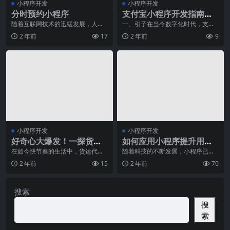
小程序开发
小程序开发
分时预约小程序
支付宝小程序开发指南：
轻松创建独具特色的支付
随着互联网技术的迅猛发展，人们
一、引子在当今数字化时代，支付
的生活越来越依赖于智能手机和各
宝小程序已经成为越来越多企业和
宝小程序
2 年前
17
2 年前
9
种移动应用程序。在这
个人实现业务拓展和品
小程序开发
小程序开发
好奇心大爆发！一探货运
如何应用小程序提升用户
代理的黑科技！
体验？
在如今快节奏的生活中，货运代理
随着科技的不断发展，小程序已经
在各行各业中扮演着至关重要的角
成为人们生活中不可或缺的一部
2 年前
15
2 年前
70
色。他们不仅仅是简单
分。作为一种能够在移动
搜索
搜
索