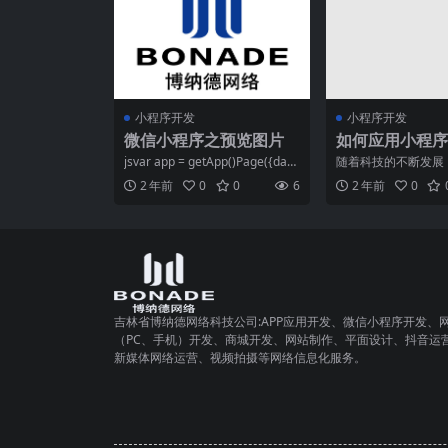
小程序开发
小程序开发
微信小程序之预览图片
如何应用小程序
户体验？
jsvar app = getApp()Page({dat
随着科技的不断发展
a: {banner:
经成为人们生活中不
2 年前
0
0
6
2 年前
0
部分。作为一种能够
吉林省博纳德网络科技公司:APP应用开发、微信小程序开发、
（PC、手机）开发、商城开发、网站制作、平面设计、抖音运
新媒体网络运营、视频拍摄等网络信息化服务。