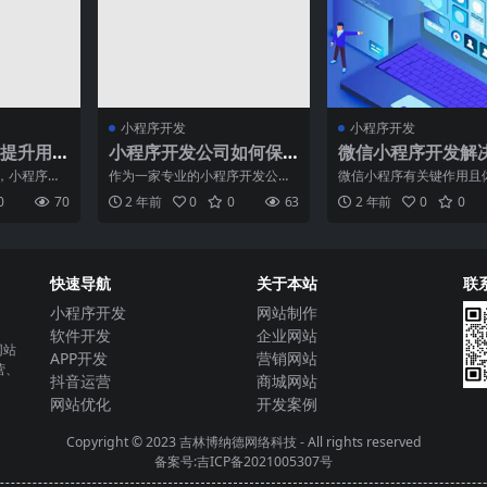
小程序开发
小程序开发
提升用
小程序开发公司如何保
微信小程序开发解
护客户的商业机密？
像有哪些可学习
，小程序已
作为一家专业的小程序开发公
微信小程序有关键作用且
可或缺的一
司，我们深知客户的商业机密对
小。缩小微信小程序的目
0
70
2 年前
0
0
63
2 年前
0
0
在移动
于企业的重要性。在这个信息
于注重无需下载就可以扫
快速导航
关于本站
联
小程序开发
网站制作
软件开发
企业网站
网站
APP开发
营销网站
营、
抖音运营
商城网站
网站优化
开发案例
Copyright © 2023
吉林博纳德网络科技
- All rights reserved
备案号:吉ICP备2021005307号