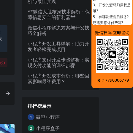
析与最佳实践
3、
开发的源码归属权是
**微信人脸核身技术解析：保
谁?
障信息安全的新利器**
5、
有哪发些售后服务?
还需要额外付费吗?
微信小程序解决方案与开发技
禁
微信扫码 立即咨询
巧全解析
我
小程序开发工具详解：助力开
发者轻松完成项目
小程序支付开发步骤解析：实
(
0
)
现支付功能的详细步骤
小程序开发成本分析：哪些因
Tel:17790006779
素影响最终费用？
排行榜展示
微容小程序
1
小程序盒子
2