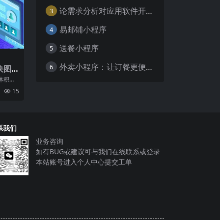
论需求分析对应用软件开发的重要性
3
易邮铺小程序
4
送餐小程序
5
外卖小程序：让订餐更便捷，吃货的福音
6
决图
体积
地取决
15
描和
系我们
业务咨询
如有BUG或建议可与我们在线联系或登录
本站账号进入个人中心提交工单