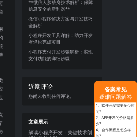
**微信人脸核身技术解析：保障
要
信息安全的新利器**
商
微信小程序解决方案与开发技巧
全解析
用
小程序开发工具详解：助力开发
的
者轻松完成项目
服
小程序支付开发步骤解析：实现
选
支付功能的详细步骤
类
近期评论
应
备案常见
您尚未收到任何评论。
疑难问题解答
泄
1、
软件开发需要多少时
间?
点
2、
APP开发的价格是多
文章展示
了
少?
4、
合作流程是怎么样
步
解读小程序开发：关键技术剖
的?