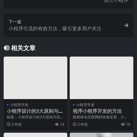
浙江小程序
下一篇
小程序引流的有效方法，吸引更多用户关注
相关文章
小程序开发
小程序开发
小程序设计的3大原则与实
程序小程序开发的方法
践
标题：小程序设计的3大原则与实
随着移动互联网的快速发展，小程
践：引领高效、便捷、个性化的应
序成为了各大互联网公司竞相推崇
2 年前
14
2 年前
18
用发展新趋势随着移动
的重要应用形式之一。