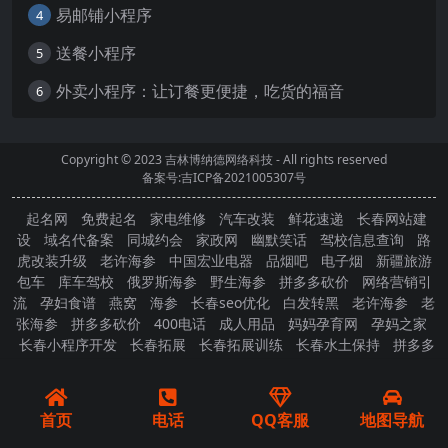
易邮铺小程序
4
送餐小程序
5
外卖小程序：让订餐更便捷，吃货的福音
6
Copyright © 2023
吉林博纳德网络科技
- All rights reserved
备案号:吉ICP备2021005307号
起名网
免费起名
家电维修
汽车改装
鲜花速递
长春网站建
设
域名代备案
同城约会
家政网
幽默笑话
驾校信息查询
路
虎改装升级
老许海参
中国宏业电器
品烟吧
电子烟
新疆旅游
包车
库车驾校
俄罗斯海参
野生海参
拼多多砍价
网络营销引
流
孕妇食谱
燕窝
海参
长春seo优化
白发转黑
老许海参
老
张海参
拼多多砍价
400电话
成人用品
妈妈孕育网
孕妈之家
长春小程序开发
长春拓展
长春拓展训练
长春水土保持
拼多多
砍价
首页
电话
QQ客服
地图导航