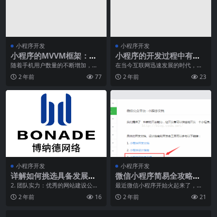
小程序开发
小程序开发
小程序的MVVM框架：数
小程序的开发过程中有哪
据绑定与视图更新原理
些常见错误？
随着手机用户数量的不断增加，小
在当今互联网迅速发展的时代，小
程序已经成为互联网领域的热门话
程序成为了许多企业和个人开发者
2 年前
77
2 年前
23
题。作为一种新型的应
的首要推荐。但在小程
小程序开发
小程序开发
详解如何挑选具备发展潜
微信小程序简易全攻略
力的网站建设公司
《一》开始构建与创建页
2. 团队实力：优秀的网站建设公司
最近微信小程序开始火起来了，虽
拥有专业的技术团队，包括前端设
然还没开放公测，但是开发工具，
面
2 年前
16
2 年前
21
计、后端开发、U
本地环境却是可以构建