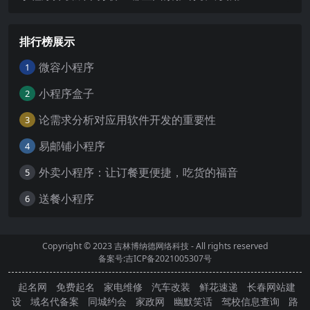
排行榜展示
微容小程序
1
小程序盒子
2
论需求分析对应用软件开发的重要性
3
易邮铺小程序
4
外卖小程序：让订餐更便捷，吃货的福音
5
送餐小程序
6
Copyright © 2023
吉林博纳德网络科技
- All rights reserved
备案号:吉ICP备2021005307号
起名网
免费起名
家电维修
汽车改装
鲜花速递
长春网站建
设
域名代备案
同城约会
家政网
幽默笑话
驾校信息查询
路