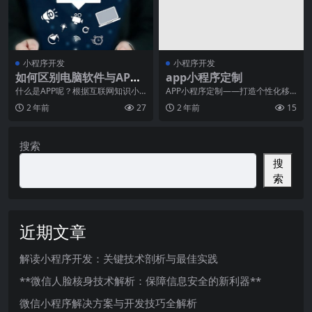
小程序开发
小程序开发
如何区别电脑软件与APP
app小程序定制
和小程序？
什么是APP呢？根据互联网知识小
APP小程序定制——打造个性化移
编了解到，APP是英文Application
动应用的非常佳选择移动互联网时
2 年前
27
2 年前
15
的缩
代的到来，使得手机
搜索
搜
索
近期文章
解读小程序开发：关键技术剖析与最佳实践
**微信人脸核身技术解析：保障信息安全的新利器**
微信小程序解决方案与开发技巧全解析