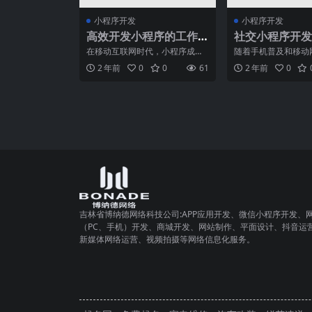
小程序开发
小程序开发
高效开发小程序的工作
社交小程序开发
流程和方法
互动与动态分享
在移动互联网时代，小程序成为
随着手机普及和移动
了一种流行的应用形式，其简
展，社交网络已经成
2 年前
0
0
61
2 年前
0
单、易用的特点受到了广大用
中不可或缺的一部分
吉林省博纳德网络科技公司:APP应用开发、微信小程序开发、
（PC、手机）开发、商城开发、网站制作、平面设计、抖音运
新媒体网络运营、视频拍摄等网络信息化服务。