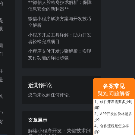
**微信人脸核身技术解析：保障
的
信息安全的新利器**
微信小程序解决方案与开发技巧
提
全解析
跟
小程序开发工具详解：助力开发
者轻松完成项目
同
小程序支付开发步骤解析：实现
而
支付功能的详细步骤
并
进
近期评论
备案常见
疑难问题解答
您尚未收到任何评论。
以
1、
软件开发需要多少时
间?
户
2、
APP开发的价格是多
文章展示
少?
货
4、
合作流程是怎么样
解读小程序开发：关键技术剖
的?