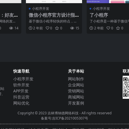
小程序开发
小程序开发
：好友
微信小程序官方设计指
了小程序
南
网络的发
基于微信小程序轻快的特点，我
了小程序是一种基于微信
为人们生活
们拟定了小程序界面设计指南和
发的应用程序，可以在微
0
14
2 年前
0
0
15
2 年前
0
0
。社交小
建议。 设计指南建立在充
接使用。它是在微信公众
快速导航
关于本站
联
小程序开发
网站制作
软件开发
企业网站
网站
APP开发
营销网站
营、
抖音运营
商城网站
网站优化
开发案例
Copyright © 2023
吉林博纳德网络科技
- All rights reserved
备案号:吉ICP备2021005307号