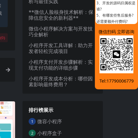
析与最佳实践
3、
开发的源码归属权是
禁
谁?
**微信人脸核身技术解析：保
我
5、
有哪发些售后服务?
障信息安全的新利器**
还需要额外付费吗?
微信小程序解决方案与开发技
微信扫码 立即咨询
巧全解析
(
0
)
小程序开发工具详解：助力开
发者轻松完成项目
小程序支付开发步骤解析：实
现支付功能的详细步骤
小程序开发成本分析：哪些因
Tel:17790006779
素影响最终费用？
排行榜展示
微容小程序
1
小程序盒子
2