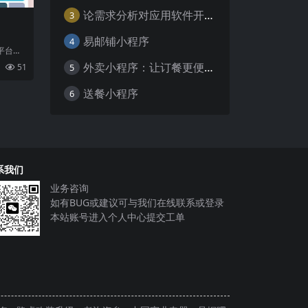
论需求分析对应用软件开发的重要性
3
易邮铺小程序
4
平台开
信内直
外卖小程序：让订餐更便捷，吃货的福音
5
51
号
送餐小程序
6
系我们
业务咨询
如有BUG或建议可与我们在线联系或登录
本站账号进入个人中心提交工单