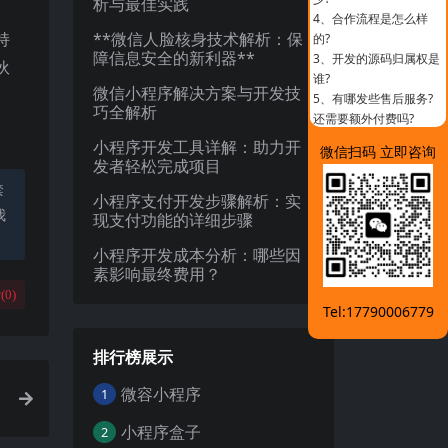
析与最佳实践
4、
合作流程是怎么样
持
**微信人脸核身技术解析：保
的?
障信息安全的新利器**
3、
开发的源码归属权是
伙
谁?
微信小程序解决方案与开发技
5、
有哪发些售后服务?
巧全解析
还需要额外付费吗?
小程序开发工具详解：助力开
微信扫码 立即咨询
发者轻松完成项目
禁
小程序支付开发步骤解析：实
我
现支付功能的详细步骤
小程序开发成本分析：哪些因
素影响最终费用？
(
0
)
Tel:17790006779
排行榜展示
微容小程序
1
小程序盒子
2