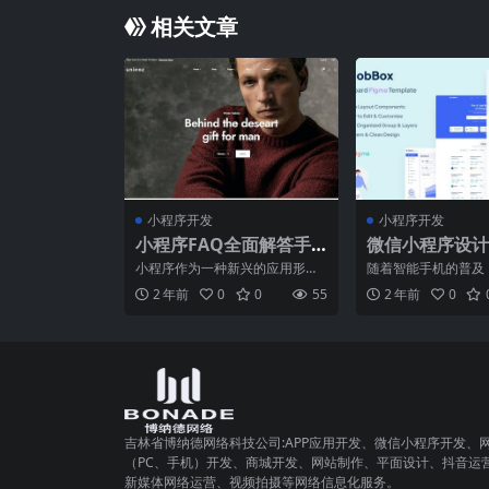
相关文章
小程序开发
小程序开发
小程序FAQ全面解答手
微信小程序设计
册，让你从入门到精通
合理利用组件
小程序作为一种新兴的应用形
随着智能手机的普及
式，近年来火热发展，成为许多
程序的需求也越来越
2 年前
0
0
55
2 年前
0
企业和个人创业者的首要推荐
程序作为一种轻量级
吉林省博纳德网络科技公司:APP应用开发、微信小程序开发、
（PC、手机）开发、商城开发、网站制作、平面设计、抖音运
新媒体网络运营、视频拍摄等网络信息化服务。