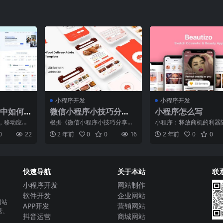
小程序开发
小程序开发
中如何
微信小程序小技巧分
小程序怎么写
享：让开发更轻松
，移动应用
根据《微信小程序小技巧分享：
小程序：释放商机的利器
大。微信小
让开发更轻松》来创作一篇0字的
动互联网的快速发展，小
0
22
2 年前
0
0
16
2 年前
0
0
的应用
软文，我们能够深刻感受
逐渐成为了企业拓展市场
快速导航
关于本站
联
小程序开发
网站制作
软件开发
企业网站
网站
APP开发
营销网站
营、
抖音运营
商城网站