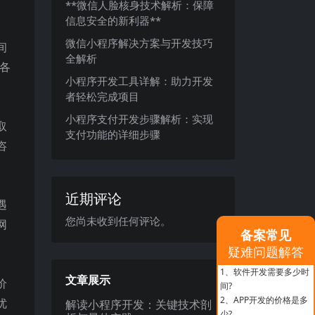
**微信人脸核身技术解析：保障
信息安全的新利器**
微信小程序解决方案与开发技巧
间
全解析
各
小程序开发工具详解：助力开发
者轻松完成项目
小程序支付开发步骤解析：实现
取
支付功能的详细步骤
咨
近期评论
遇
您尚未收到任何评论。
网
备案常见
疑难问题解答
1、
软件开发需要多少时
文章展示
价
间?
2、
APP开发的价格是多
优
解读小程序开发：关键技术剖
少?