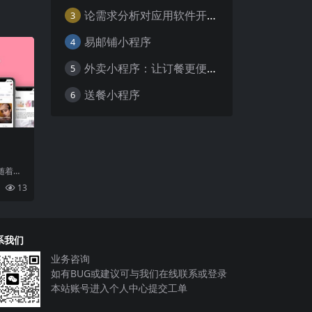
论需求分析对应用软件开发的重要性
3
易邮铺小程序
4
外卖小程序：让订餐更便捷，吃货的福音
5
送餐小程序
6
随着移
程序正
13
、
系我们
业务咨询
如有BUG或建议可与我们在线联系或登录
本站账号进入个人中心提交工单