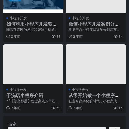
小程序开发
小程序开发
如何利用小程序开发软件
微信小程序开发案例分
开创自己的事业
析：租房平台小程序
随着互联网的发展和智能手机的普
租房平台小程序是近年来随着互联
及，移动应用程序的市场需求不断
网技术的发展而兴起的一种新型租
2 年前
11
2 年前
14
增长。目前，微信小程
房方式。通过微信小程
小程序开发
小程序开发
干洗店小程序介绍
从零开始做一个小程序的
流程和步骤
**【软文标题】便捷高效的干洗店
在当今数字化的时代，小程序成为
小程序——给您品质生活的保障**
了越来越多企业和个人争相开发的
2 年前
59
2 年前
15
2020年，信息
热门项目。小程序不仅
搜索