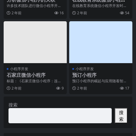
开发平台应注意什么问题
许多技术团队进行微信小程序开发
在线教育系统微信小程序开发时，
的情况下，由于有很多的公司在小
开发者需要注意许多关键问题。这
2 年前
16
2 年前
54
程序开发以前，就拥有
些问题不仅会影响应用
小程序开发
小程序开发
石家庄微信小程序
预订小程序
标题：《石家庄微信小程序：连接
预订小程序的崛起与应用随着智能
城市与生活的智慧纽带》正文：在
手机的普及和移动互联网的迅猛发
2 年前
9
2 年前
17
当今数字化时代，智能
展，预订小程序成为了
搜索
搜
索