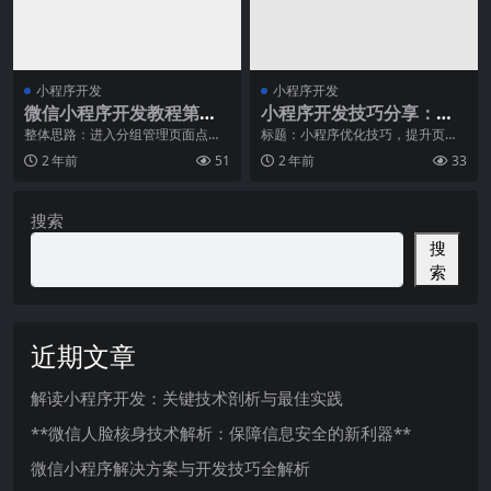
小程序开发
小程序开发
微信小程序开发教程第八
小程序开发技巧分享：优
章：分组开发与左滑功能
化小程序的页面渲染速度
整体思路：进入分组管理页面点击
标题：小程序优化技巧，提升页面
新建分组新建进入到未分组页面基
渲染速度巧妙把控 随着移动互联网
实现
2 年前
51
2 年前
33
本操作进入到已
的快速发展，小程序
搜索
搜
索
近期文章
解读小程序开发：关键技术剖析与最佳实践
**微信人脸核身技术解析：保障信息安全的新利器**
微信小程序解决方案与开发技巧全解析