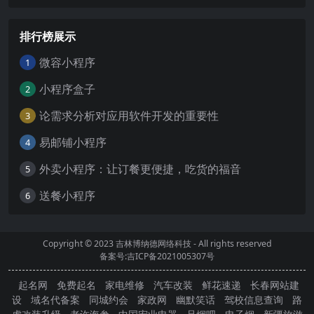
排行榜展示
微容小程序
1
小程序盒子
2
论需求分析对应用软件开发的重要性
3
易邮铺小程序
4
外卖小程序：让订餐更便捷，吃货的福音
5
送餐小程序
6
Copyright © 2023
吉林博纳德网络科技
- All rights reserved
备案号:吉ICP备2021005307号
起名网
免费起名
家电维修
汽车改装
鲜花速递
长春网站建
设
域名代备案
同城约会
家政网
幽默笑话
驾校信息查询
路