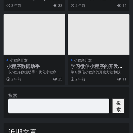
后台的数据，如果 webvi
用户设备信息的利器随着智能手机
成，理念分析
2 年前
22
2 年前
14
的普及和移动互联网的
小程序开发
小程序开发
小程序数据助手
学习微信小程序的开发方
法和技巧，了解如何使用
《小程序数据助手：优化小程序开
学习微信小程序的开发方法和技
发和用户体验的利器》摘要：随着
巧，是当今互联网时代不可忽视的
小程序开发工具和API。
2 年前
35
2 年前
11
智能手机用户数量的迅
一项技能。微信小程序作
搜索
搜
索
近期文章