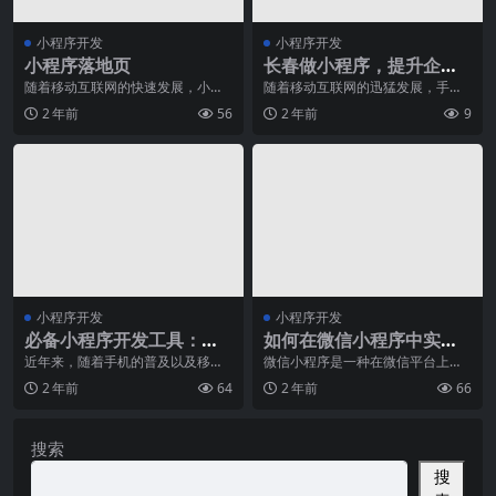
小程序开发
小程序开发
小程序落地页
长春做小程序，提升企业
形象与用户体验
随着移动互联网的快速发展，小程
随着移动互联网的迅猛发展，手机
序成为了一种新兴的应用形式。小
已经成为人们生活中不可或缺的一
2 年前
56
2 年前
9
程序是一种基于微信平
部分。而小程序则因为
小程序开发
小程序开发
必备小程序开发工具：推
如何在微信小程序中实现
荐给你的小程序开发利器
数据绑定？
近年来，随着手机的普及以及移动
微信小程序是一种在微信平台上进
互联网的快速发展，小程序已成为
行开发和运行的轻量级应用程序，
2 年前
64
2 年前
66
了人们生活中不可或缺
它拥有与原生应用程序
搜索
搜