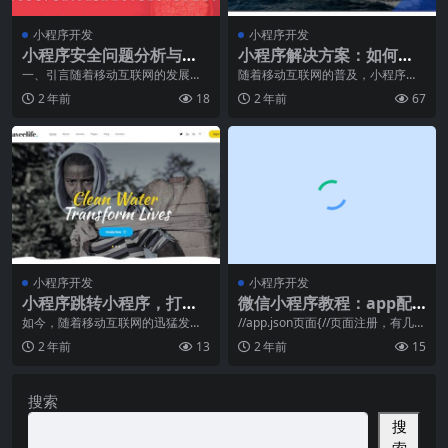
小程序开发
小程序开发
小程序安全问题分析与解
小程序解决方案：如何优
决方案！保障用户信息安
化小程序的加载速度
一、引言随着移动互联网的发展和
随着移动互联网的普及，小程序已
智能手机的普及，小程序作为一种
经成为了人们日常生活中不可或缺
全！
2 年前
18
2 年前
67
轻量级应用形式，逐渐
的一部分。然而，许多
小程序开发
小程序开发
小程序跳转小程序，打造
微信小程序教程：app配
全新的用户体验！
置指南
如今，随着移动互联网的迅猛发展
//app.json页面{//页面注册，有几个
和智能手机的普及，手机应用程序
页面都要在pages里面注册"pa
2 年前
13
2 年前
15
已经成为人们日常生活
搜索
搜