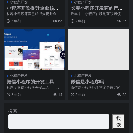
小程序开发
小程序开发
小程序开发提升企业核心
长春小程序开发商的产品
竞争力的关键要素有哪些
推广策略
长春小程序开发已经成为提升企业
近年来，小程序在移动互联网领域
核心竞争力的关键要素之一。在移
崭露头角，并成为各行业企业推广
2 年前
68
2 年前
35
动互联网时代，企业需
产品与服务的热门选择
小程序开发
小程序开发
微信小程序的开发工具
微信是小程序吗
标题：微信小程序开发工具——助
微信是小程序吗？答案是肯定的！
力创新与商业腾飞近年来，随着移
作为中国非常大的社交媒体平台之
2 年前
15
2 年前
25
动互联网的快速发展，
一，微信早已成为人们
搜索
搜
索