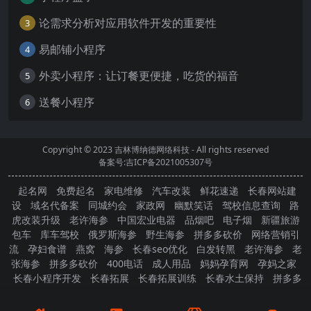
论需求分析对应用软件开发的重要性
3
易邮铺小程序
4
外卖小程序：让订餐更便捷，吃货的福音
5
送餐小程序
6
Copyright © 2023
吉林博纳德网络科技
- All rights reserved
备案号:吉ICP备2021005307号
起名网
免费起名
家电维修
汽车改装
鲜花速递
长春网站建
设
域名代备案
同城约会
家政网
幽默笑话
驾校信息查询
路
虎改装升级
老许海参
中国宏业电器
品烟吧
电子烟
新疆旅游
包车
库车驾校
俄罗斯海参
野生海参
拼多多砍价
网络营销引
流
孕妇食谱
燕窝
海参
长春seo优化
白发转黑
老许海参
老
张海参
拼多多砍价
400电话
成人用品
妈妈孕育网
孕妈之家
长春小程序开发
长春拓展
长春拓展训练
长春水土保持
拼多多
砍价