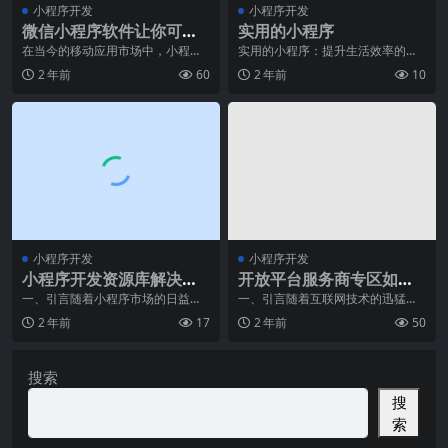
小程序开发
小程序开发
微信小程序软件让你可以
实用的小程序
快速开发小程序
在当今的移动应用市场中，小程序
实用的小程序：提升生活效率的智
的兴起无疑成为了一股新的潮流。
慧选择随着科技的不断进步和人们
2 年前
60
2 年前
10
作为一种轻量级的应用
生活水平的提高，智能
小程序开发
小程序开发
小程序开发资源库解决方
开放平台服务商专区如何
案
助力小程序发展
一、引言随着小程序市场的日益繁
一、引言随着互联网技术的迅猛发
荣，越来越多的开发者选择使用小
展，小程序作为连接线上线下的新
2 年前
17
2 年前
50
程序进行业务拓展。然
型应用模式，正在不断
搜索
搜
索