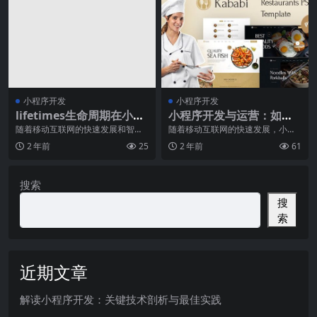
小程序开发
小程序开发
lifetimes生命周期在小程
小程序开发与运营：如何
序中的应用
实现高效协同
随着移动互联网的快速发展和智能
随着移动互联网的快速发展，小程
设备的普及，小程序越来越受到人
序已经成为了各行各业的重要数字
2 年前
25
2 年前
61
们的喜爱和广泛应用。
化转型工具。小程序开
搜索
搜
索
近期文章
解读小程序开发：关键技术剖析与最佳实践