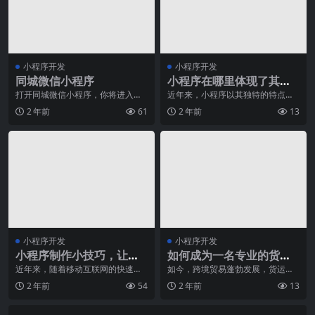
小程序开发
小程序开发
同城微信小程序
小程序在哪里体现了其独
特的价值？
打开同城微信小程序，你将进入一
近年来，小程序以其独特的特点和
个全新的城市生活方式。这个独具
优势逐渐获得了越来越多人的喜爱
2 年前
61
2 年前
13
匠心的小程序，将为你
和关注。作为一种兼具
小程序开发
小程序开发
小程序制作小技巧，让你
如何成为一名专业的货运
的应用功能更强大！
代理？
近年来，随着移动互联网的快速发
如今，跨境贸易蓬勃发展，货运代
展，小程序成为了各大企业以及个
理行业成为了一个备受关注的热门
2 年前
54
2 年前
13
人开发者争相推崇的应
行业。作为货运代理，