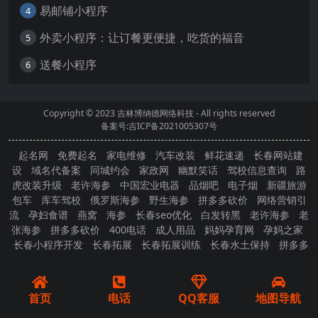
易邮铺小程序
4
外卖小程序：让订餐更便捷，吃货的福音
5
送餐小程序
6
Copyright © 2023
吉林博纳德网络科技
- All rights reserved
备案号:吉ICP备2021005307号
起名网
免费起名
家电维修
汽车改装
鲜花速递
长春网站建
设
域名代备案
同城约会
家政网
幽默笑话
驾校信息查询
路
虎改装升级
老许海参
中国宏业电器
品烟吧
电子烟
新疆旅游
包车
库车驾校
俄罗斯海参
野生海参
拼多多砍价
网络营销引
流
孕妇食谱
燕窝
海参
长春seo优化
白发转黑
老许海参
老
张海参
拼多多砍价
400电话
成人用品
妈妈孕育网
孕妈之家
长春小程序开发
长春拓展
长春拓展训练
长春水土保持
拼多多
砍价
首页
电话
QQ客服
地图导航