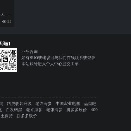
强大、易
发工
55
的
系我们
业务咨询
如有BUG或建议可与我们在线联系或登录
本站账号进入个人中心提交工单
询
路虎改装升级
老许海参
中国宏业电器
品烟吧
化
白发转黑
老许海参
老张海参
拼多多砍价
400
水土保持
拼多多砍价