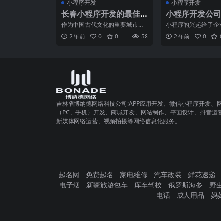
小程序开发
小程序开发
长春小程序开发的最佳
小程序开发公司
实践与经验总结
备的核心能力有
作为中国古代文化的重要城市，
小程序的兴起给了企
长春不仅保留了丰富的历史遗
供了一个方便快捷的
2 年前
0
0
58
2 年前
0
迹，也成为了现代科技与文化
和推广自己的应用程
吉林省博纳德网络科技公司:APP应用开发、微信小程序开发、
（PC、手机）开发、商城开发、网站制作、平面设计、抖音运
新媒体网络运营、视频拍摄等网络信息化服务。
起名网
免费起名
家电维修
汽车改装
鲜花速递
电子烟
新疆旅游包车
库车驾校
俄罗斯海参
野
电话
成人用品
妈