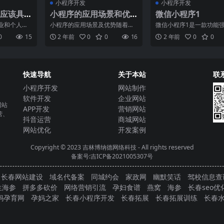
小程序开发
小程序开发
应该具
小程序的应用场景和优
微信小程序1
哪些？
势有哪些？
业和个人提
小程序的应用场景及优势随着移
微信小程序1是一款功能
途径来开发
动互联网的快速发展，小程序作
于使用的手机应用程序开
0
15
2 年前
0
0
16
2 年前
0
0
序。作
为一种全新的应用形态，逐
具。作为移动互联网时代
快速导航
关于本站
联
小程序开发
网站制作
软件开发
企业网站
网站
APP开发
营销网站
营、
抖音运营
商城网站
网站优化
开发案例
Copyright © 2023
吉林博纳德网络科技
- All rights reserved
备案号:吉ICP备2021005307号
长春网站建设
域名代备案
同城约会
家政网
幽默笑话
驾校信息查
生海参
拼多多砍价
网络营销引流
孕妇食谱
燕窝
海参
长春seo优
妈孕育网
孕妈之家
长春小程序开发
长春拓展
长春拓展训练
长春