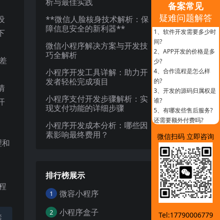
析与最佳实践
备案常见
疑难问题解答
设
**微信人脸核身技术解析：保
障信息安全的新利器**
下
1、
软件开发需要多少时
间?
微信小程序解决方案与开发技
2、
APP开发的价格是多
巧全解析
差
少?
小程序开发工具详解：助力开
4、
合作流程是怎么样
发者轻松完成项目
的?
情
3、
开发的源码归属权是
小程序支付开发步骤解析：实
开
谁?
现支付功能的详细步骤
5、
有哪发些售后服务?
还需要额外付费吗?
小程序开发成本分析：哪些因
素影响最终费用？
微信扫码 立即咨询
理和
排行榜展示
程
微容小程序
1
小程序盒子
2
Tel:17790006779
禁