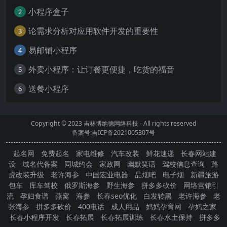
小程序盒子
2
论需求分析对应用软件开发的重要性
3
易邮铺小程序
4
外卖小程序：让订餐更便捷，吃货的福音
5
送餐小程序
6
Copyright © 2023
吉林博纳德网络科技
- All rights reserved
备案号:吉ICP备2021005307号
起名网
免费起名
家电维修
汽车改装
鲜花速递
长春网站建
设
域名代备案
同城约会
家政网
幽默笑话
驾校信息查询
路
虎改装升级
老许海参
中国宏业电器
品烟吧
电子烟
新疆旅游
包车
库车驾校
俄罗斯海参
野生海参
拼多多砍价
网络营销引
流
孕妇食谱
燕窝
海参
长春seo优化
白发转黑
老许海参
老
张海参
拼多多砍价
400电话
成人用品
妈妈孕育网
孕妈之家
长春小程序开发
长春拓展
长春拓展训练
长春水土保持
拼多多