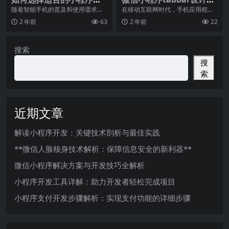
发框架
灵感来源
随着智能手机的普及和使用需求的
在移动互联网时代，手机应用程序
增加，小程序逐渐成为了移动应用
已经成为人们生活中不可或缺的一
2 年前
63
2 年前
22
领域的热门概念。相比
部分。无论是购物、社
搜索
搜
索
近期文章
解读小程序开发：关键技术剖析与最佳实践
**微信人脸核身技术解析：保障信息安全的新利器**
微信小程序解决方案与开发技巧全解析
小程序开发工具详解：助力开发者轻松完成项目
小程序支付开发步骤解析：实现支付功能的详细步骤