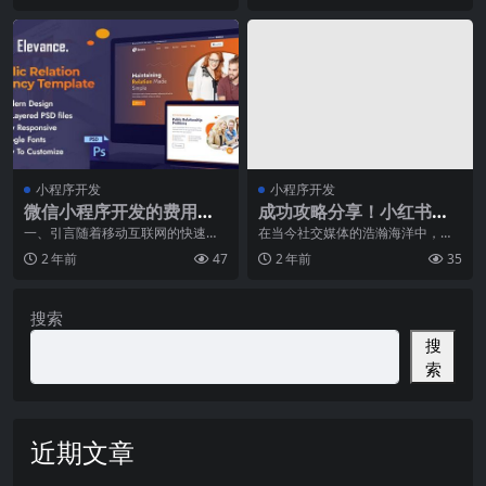
小程序开发
小程序开发
微信小程序开发的费用及
成功攻略分享！小红书优
周期规划
化大揭秘，让你的内容走
一、引言随着移动互联网的快速发
在当今社交媒体的浩瀚海洋中，无
展，微信小程序已成为企业、开发
数创作者和营销人士都在不断寻求
红！
2 年前
47
2 年前
35
者们争相追逐的热门领
突破，希望将自己的内
搜索
搜
索
近期文章