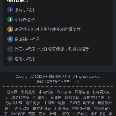
排行榜展示
微容小程序
1
小程序盒子
2
论需求分析对应用软件开发的重要性
3
易邮铺小程序
4
外卖小程序：让订餐更便捷，吃货的福音
5
送餐小程序
6
Copyright © 2023
吉林博纳德网络科技
- All rights reserved
备案号:吉ICP备2021005307号
起名网
免费起名
家电维修
汽车改装
鲜花速递
长春网站建
设
域名代备案
同城约会
家政网
幽默笑话
驾校信息查询
路
虎改装升级
老许海参
中国宏业电器
品烟吧
电子烟
新疆旅游
包车
库车驾校
俄罗斯海参
野生海参
拼多多砍价
网络营销引
流
孕妇食谱
燕窝
海参
长春seo优化
白发转黑
老许海参
老