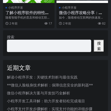
小程序开发
小程序开发
了解小程序软件的特性和
微信小程序攻略分享：提
市场前景，选择适合自己
升小程序曝光与用户粘性
随着智能手机的普及和移动互联网
如今，随着移动互联网的快速发
的快速发展，小程序成为了近年来
展，微信小程序已经成为了许多企
的小程序开发方向
的技巧
2 年前
17
2 年前
82
移动应用领域的热门话
业和个人品牌提升用户触
搜索
搜
索
近期文章
解读小程序开发：关键技术剖析与最佳实践
**微信人脸核身技术解析：保障信息安全的新利器**
微信小程序解决方案与开发技巧全解析
小程序开发工具详解：助力开发者轻松完成项目
小程序支付开发步骤解析：实现支付功能的详细步骤