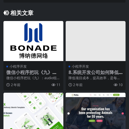
相关文章
小程序开发
小程序开发
微信小程序把玩《九》：a
8.系统开发公司如何降低
udio组件，image组件，
项目成本？
微信小程序把玩《九》：audio组
降低项目成本，提高效率，是每个
件，image组件，video组件时间：
系统开发公司都追求的目标。针对
video组件
2 年前
11
2 年前
10
202
这一需求，我公司研发