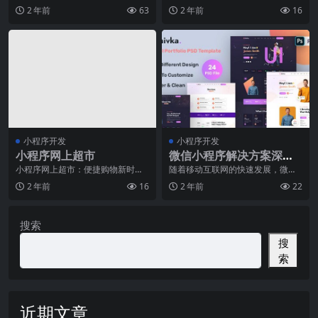
小程序全球拓展！现如今，随着移
全新商业模式的必备利器在当今信
2 年前
63
2 年前
16
动互联网的快速发展，
息快节奏的社会中，小
小程序开发
小程序开发
小程序网上超市
微信小程序解决方案深度
解析：让你的应用开发事
小程序网上超市：便捷购物新时代
随着移动互联网的快速发展，微信
随着科技的不断发展，人们的生活
小程序已经成为了越来越多企业和
半功倍
2 年前
16
2 年前
22
方式也在不断改变。在
个人开发者关注的焦点
搜索
搜
索
近期文章