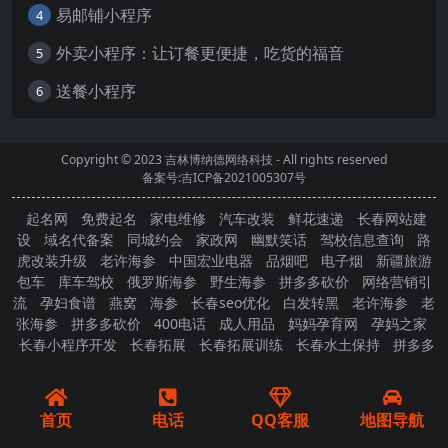
易邮铺小程序
4
外卖小程序：让订餐更便捷，吃货的福音
5
送餐小程序
6
Copyright © 2023
吉林博纳德网络科技
- All rights reserved
备案号:吉ICP备2021005307号
起名网
免费起名
家电维修
汽车改装
鲜花速递
长春网站建
设
域名代备案
同城约会
家政网
幽默笑话
驾校信息查询
路
虎改装升级
老许海参
中国宏业电器
品烟吧
电子烟
新疆旅游
包车
库车驾校
俄罗斯海参
野生海参
拼多多砍价
网络营销引
流
孕妇食谱
燕窝
海参
长春seo优化
白发转黑
老许海参
老
张海参
拼多多砍价
400电话
成人用品
妈妈孕育网
孕妈之家
长春小程序开发
长春拓展
长春拓展训练
长春水土保持
拼多多
砍价
首页
电话
QQ客服
地图导航