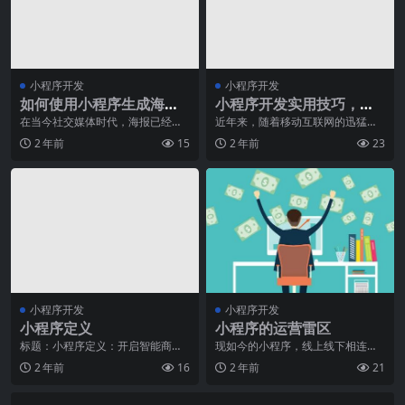
小程序开发
小程序开发
如何使用小程序生成海
小程序开发实用技巧，提
报？
高开发效率
在当今社交媒体时代，海报已经成
近年来，随着移动互联网的迅猛发
为了人们传播信息和展示个性的重
展，小程序在手机应用市场中崭露
2 年前
15
2 年前
23
要方式。而随着技术的
头角。小程序具有轻量
小程序开发
小程序开发
小程序定义
小程序的运营雷区
标题：小程序定义：开启智能商务
现如今的小程序，线上线下相连接
新时代随着移动互联网的快速发
运用的很好，特别是对于线下实体
2 年前
16
2 年前
21
展，小程序作为一种全新
店来说，是把很好的营