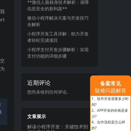
**微信人脸核身技术解析：保障
信息安全的新利器**
，我
微信小程序解决方案与开发技巧
rt
全解析
小程序开发工具详解：助力开发
者轻松完成项目
小程序支付开发步骤解析：实现
支付功能的详细步骤
的交
，为
近期评论
备案常见
疑难问题解答
您尚未收到任何评论。
1、
软件开发需要多少时
禁
间?
2、
APP开发的价格是多
我
文章展示
少?
4、
合作流程是怎么样
解读小程序开发：关键技术剖
的?