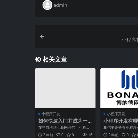
admin
小程序
相关文章
小程序开发
小程序开发
如何快速入门并成为一
小程序开发有哪
名小程序开发者？
错的营销手段
在当前移动互联网时代，小程序
相信要说长春小程序
已经成为一种非常受欢迎的应用
于人们而言都已然熟
2 年前
0
0
16
2 年前
0
形态，因其轻量化和便捷性
时间的推移，该长春