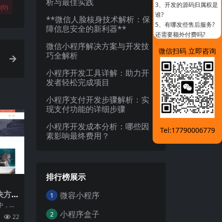
析与最佳实践
3、
开发的源码归属权是
(
0
)
谁?
**微信人脸核身技术解析：保
5、
有哪发些售后服务?
障信息安全的新利器**
还需要额外付费吗?
微信小程序解决方案与开发技
微信扫码 立即咨询
巧全解析
小程序开发工具详解：助力开
发者轻松完成项目
小程序支付开发步骤解析：实
现支付功能的详细步骤
小程序开发成本分析：哪些因
Tel:17790006779
素影响最终费用？
排行榜展示
决方
微容小程序
1
用
中，餐
方法来
小程序盒子
2
22
体