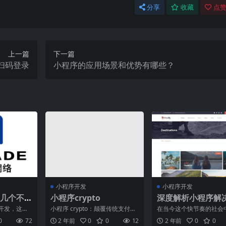
分享
收藏
点赞
上一篇
下一篇
扫码登录
小程序的应用场景和优势有哪些？
小程序开发
小程序开发
几个不
小程序crypto
深度解析小程序解
案在餐饮行业的应
开发，这对
小程序 crypto：颠覆传统支付方
在当今这个快节奏的社会
知了。伴着
式，打造安全高效的数字货币支
饮行业一直在寻找创新的
0
72
2 年前
0
0
12
2 年前
0
0
小程序
付近年来，随着数
提高服务质量、提升顾客