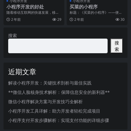
小程序开发
小程序开发
小程序开发的好处
买菜的小程序
随着移动互联网的快速发展，移动
标题：《买菜的小程序》——便
应用已经成为人们日常生活中不可
捷、新鲜、优质的购物体验随着科
2 年前
29
2 年前
30
或缺的一部分。而作为
技的不断发展，人们的生
搜索
搜
索
近期文章
解读小程序开发：关键技术剖析与最佳实践
**微信人脸核身技术解析：保障信息安全的新利器**
微信小程序解决方案与开发技巧全解析
小程序开发工具详解：助力开发者轻松完成项目
小程序支付开发步骤解析：实现支付功能的详细步骤