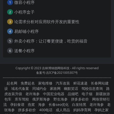
微容小程序
1
小程序盒子
2
论需求分析对应用软件开发的重要性
3
易邮铺小程序
4
外卖小程序：让订餐更便捷，吃货的福音
5
送餐小程序
6
Copyright © 2023
吉林博纳德网络科技
- All rights reserved
备案号:吉ICP备2021005307号
起名网
免费起名
家电维修
汽车改装
鲜花速递
长春网站建
设
域名代备案
同城约会
家政网
幽默笑话
驾校信息查询
路
虎改装升级
老许海参
中国宏业电器
品烟吧
电子烟
新疆旅游
包车
库车驾校
俄罗斯海参
野生海参
拼多多砍价
网络营销引
流
孕妇食谱
燕窝
海参
长春seo优化
白发转黑
老许海参
老
张海参
拼多多砍价
400电话
成人用品
妈妈孕育网
孕妈之家