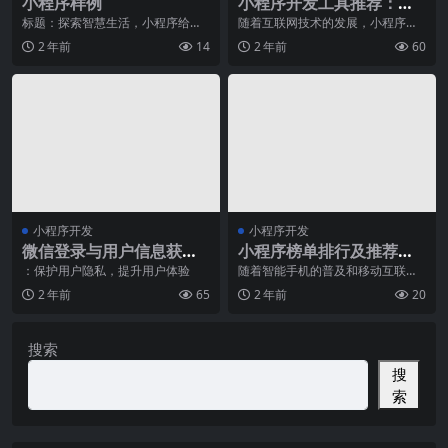
小程序样例
小程序开发工具推荐：选
择适合你的开发环境
标题：探索智慧生活，小程序给你
随着互联网技术的发展，小程序已
无穷乐趣随着科技的不断发展和智
经成为了人们生活中必不可少的一
2 年前
14
2 年前
60
能设备的普及，智慧生
部分。与传统的手机应
小程序开发
小程序开发
微信登录与用户信息获取
小程序榜单排行及推荐介
的最佳实践
绍
：保护用户隐私，提升用户体验
随着智能手机的普及和移动互联网
的快速发展，小程序已成为人们生
2 年前
65
2 年前
20
活中不可或缺的一部分
搜索
搜
索