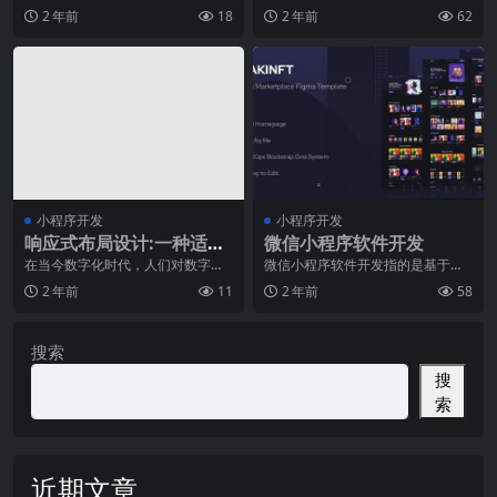
为一种全新的应用形式，小程序正
支付已经成为人们生活中不可或缺
2 年前
18
2 年前
62
逐渐受到人们的关注和
的一部分。微信作为中
小程序开发
小程序开发
响应式布局设计:一种适应
微信小程序软件开发
所有设备的解决方案
在当今数字化时代，人们对数字设
微信小程序软件开发指的是基于微
备和信息的需求量不断增加，因
信平台开发的一种小型应用程序，
2 年前
11
2 年前
58
此，网站和应用程序的设
具有移动应用程序的功
搜索
搜
索
近期文章