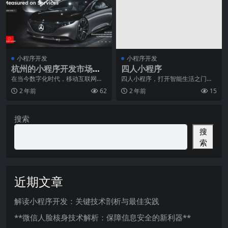
小程序开发
小程序开发
杭州的小程序开发市场概
四人小程序
览
在当今数字化时代，移动互联网的
四人小程序，打开智能生活之门近
快速发展为小程序开发市场带来了
年来，随着智能手机的普及，手机
2 年前
62
2 年前
15
巨大的机遇。作为一种
应用软件也逐渐成为了
搜索
搜
索
近期文章
解读小程序开发：关键技术剖析与最佳实践
**微信人脸核身技术解析：保障信息安全的新利器**