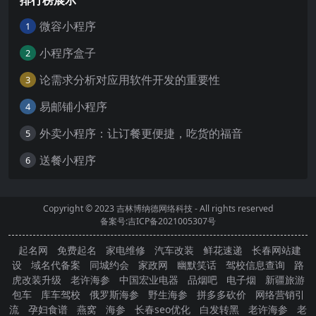
排行榜展示
微容小程序
1
小程序盒子
2
论需求分析对应用软件开发的重要性
3
易邮铺小程序
4
外卖小程序：让订餐更便捷，吃货的福音
5
送餐小程序
6
Copyright © 2023
吉林博纳德网络科技
- All rights reserved
备案号:吉ICP备2021005307号
起名网
免费起名
家电维修
汽车改装
鲜花速递
长春网站建
设
域名代备案
同城约会
家政网
幽默笑话
驾校信息查询
路
虎改装升级
老许海参
中国宏业电器
品烟吧
电子烟
新疆旅游
包车
库车驾校
俄罗斯海参
野生海参
拼多多砍价
网络营销引
流
孕妇食谱
燕窝
海参
长春seo优化
白发转黑
老许海参
老