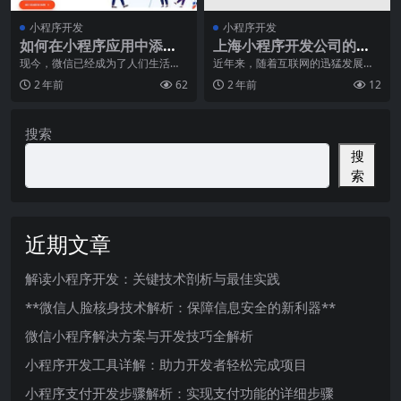
小程序开发
小程序开发
如何在小程序应用中添加
上海小程序开发公司的客
客服功能？
户口碑和满意度
现今，微信已经成为了人们生活中
近年来，随着互联网的迅猛发展，
必不可少的交流方式。不仅如此，
小程序已经成为了各个行业的热门
2 年前
62
2 年前
12
随着智能手机的普及和
选择，而对于上海的企
搜索
搜
索
近期文章
解读小程序开发：关键技术剖析与最佳实践
**微信人脸核身技术解析：保障信息安全的新利器**
微信小程序解决方案与开发技巧全解析
小程序开发工具详解：助力开发者轻松完成项目
小程序支付开发步骤解析：实现支付功能的详细步骤