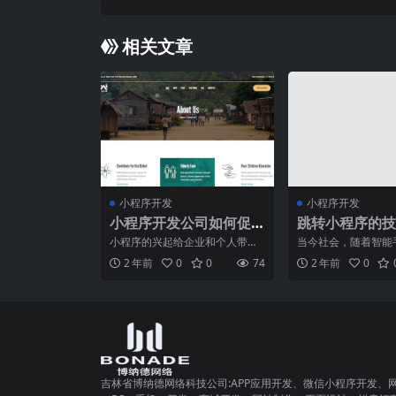
相关文章
小程序开发
小程序开发
小程序开发公司如何促
跳转小程序的技
进用户粘性和活跃度？
法，提升用户体
小程序的兴起给企业和个人带来
当今社会，随着智能
存率！
了全新的市场机遇，但同时也带
普及和移动互联网的
2 年前
0
0
74
2 年前
0
来了激烈的竞争。如何让用
小程序作为一种轻量
吉林省博纳德网络科技公司:APP应用开发、微信小程序开发、