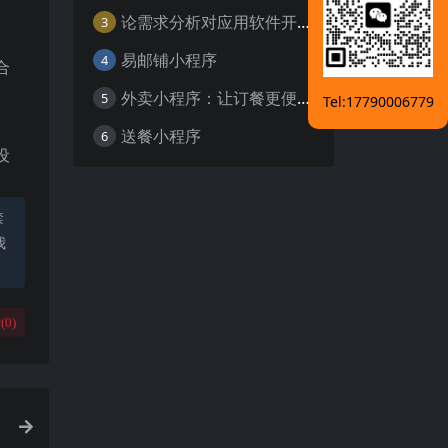
论需求分析对应用软件开发的重要性
3
易邮铺小程序
4
合
外卖小程序：让订餐更便捷，吃货的福音
5
Tel:17790006779
送餐小程序
6
设
禁
我
(
0
)