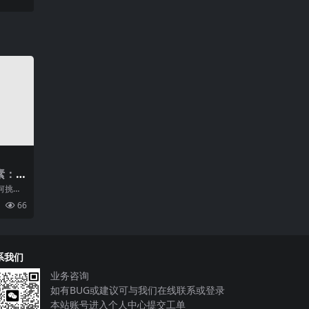
素：
建设
何挑选
联网技
66
来
系我们
业务咨询
如有BUG或建议可与我们在线联系或登录
本站账号进入个人中心提交工单