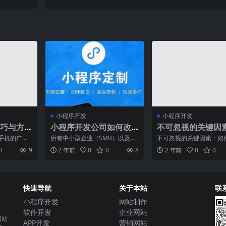
小程序开发
小程序开发
巧与方
小程序开发公司如何改
不可忽视的关键因
验与留
善现成的CRM解决方案
如何挑选对的网站
手机的广泛
所有中小型企业（SMB）以及大
不可忽视的关键因素：如
公司
不断发展，
型企业都渴望改善其业务流程。
对的网站建设公司随着互
0
9
2 年前
0
0
8
2 年前
0
0
级的应
长春小程序开发公司必须
术的不断发展和普及，越
快速导航
关于本站
联
小程序开发
网站制作
软件开发
企业网站
网站
APP开发
营销网站