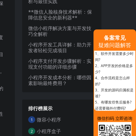
析与最佳实践
保
**微信人脸核身技术解析：保
障信息安全的新利器**
微信小程序解决方案与开发技
巧全解析
度
备案常见
小程序开发工具详解：助力开
疑难问题解答
发者轻松完成项目
目
1、
软件开发需要多少时
间?
小程序支付开发步骤解析：实
2、
APP开发的价格是多
现支付功能的详细步骤
，
少?
小程序开发成本分析：哪些因
4、
合作流程是怎么样
素影响最终费用？
的?
的
3、
开发的源码归属权是
谁?
5、
有哪发些售后服务?
排行榜展示
还需要额外付费吗?
性
微信扫码 立即咨询
微容小程序
1
小程序盒子
2