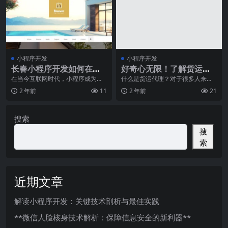
小程序开发
小程序开发
长春小程序开发如何在竞
好奇心无限！了解货运代
争激烈的市场中脱颖而
理的奇幻世界！
在当今互联网时代，小程序成为了
什么是货运代理？对于很多人来
移动应用领域的热门话题。小程序
说，这可能是一个充满神秘感的名
出？
2 年前
11
2 年前
21
具有较低的开发成本和
词。然而，正是这个行业
搜索
搜
索
近期文章
解读小程序开发：关键技术剖析与最佳实践
**微信人脸核身技术解析：保障信息安全的新利器**