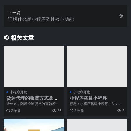
下一篇
详解什么是小程序及其核心功能
相关文章
小程序开发
小程序开发
货运代理的收费方式及费
小程序搭建小程序
用预估技巧
近年来，随着全球贸易的蓬勃发
标题：小程序搭建小程序，助力企
展，物流行业迅速崛起。作为物流
业快速开拓移动市场随着移动互联
2 年前
26
2 年前
8
行业中的重要环节，货运
网的蓬勃发展，企业们