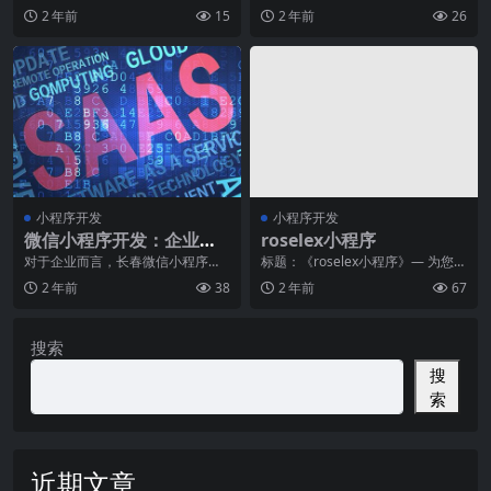
基础文件目录构造｡在微信小程序定
手机的普及和移动互联网的快速发
2 年前
15
2 年前
26
制开发的基础文件目
展，微信小程序成为了
小程序开发
小程序开发
微信小程序开发：企业市
roselex小程序
场拓展的新引擎
对于企业而言，长春微信小程序开
标题：《roselex小程序》— 为您打
发不仅能够提升用户体验，还能够
造智能化生活体验尊敬的读者朋友
2 年前
38
2 年前
67
帮助企业在短时间内达
们，今天我
搜索
搜
索
近期文章