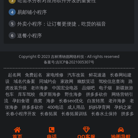
论需求分析对应用软件开发的重要性
3
易邮铺小程序
4
外卖小程序：让订餐更便捷，吃货的福音
5
送餐小程序
6
Copyright © 2023
吉林博纳德网络科技
- All rights reserved
备案号:吉ICP备2021005307号
起名网
免费起名
家电维修
汽车改装
鲜花速递
长春网站建
设
域名代备案
同城约会
家政网
幽默笑话
驾校信息查询
路
虎改装升级
老许海参
中国宏业电器
品烟吧
电子烟
新疆旅游
包车
库车驾校
俄罗斯海参
野生海参
拼多多砍价
网络营销引
流
孕妇食谱
燕窝
海参
长春seo优化
白发转黑
老许海参
老
张海参
拼多多砍价
400电话
成人用品
妈妈孕育网
孕妈之家
长春小程序开发
长春拓展
长春拓展训练
长春水土保持
拼多多
砍价
首页
电话
QQ客服
地图导航