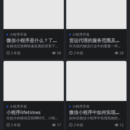
小程序开发
小程序开发
微信小程序是什么？了解
货运代理的服务范围及流
一下它的定义和特点
程解析
在移动互联网快速发展的背景下，
作为现代物流行业中的重要一环，
微信小程序作为一种新兴的应用形
货运代理在全球贸易中扮演着至关
2 年前
58
2 年前
28
态，正逐渐走进人们的
重要的角色。货运代理
小程序开发
小程序开发
小程序lifetimes
微信小程序中如何实现图
片裁剪与压缩？
在如今的移动互联网时代，小程序
如何在微信小程序中实现高效的图
已经成为人们生活中不可或缺的一
片裁剪和压缩？随着移动互联网技
2 年前
17
2 年前
12
部分。作为一种轻量级
术的发展，微信小程序