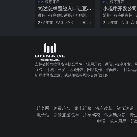
小程序开发
小程序开发
简述怎样围绕入口让更
小程序开发公司
多人知道你的微信小程
高开发效率和质
微信小程序假如说要想客户刷刷
随着小程序的兴起，
序
刷的进入，那大家就必须围绕客
企业和个人开始关注
2 年前
0
0
54
2 年前
0
户微信小程序的各个入口去
发。然而，很多小程
吉林省博纳德网络科技公司:APP应用开发、微信小程序开发、
（PC、手机）开发、商城开发、网站制作、平面设计、抖音运
新媒体网络运营、视频拍摄等网络信息化服务。
起名网
免费起名
家电维修
汽车改装
鲜花速递
电子烟
新疆旅游包车
库车驾校
俄罗斯海参
野
电话
成人用品
妈