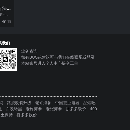
方法
成为
技巧总
开发
程序开
19
和
系我们
业务咨询
如有BUG或建议可与我们在线联系或登录
本站账号进入个人中心提交工单
询
路虎改装升级
老许海参
中国宏业电器
品烟吧
化
白发转黑
老许海参
老张海参
拼多多砍价
400
水土保持
拼多多砍价