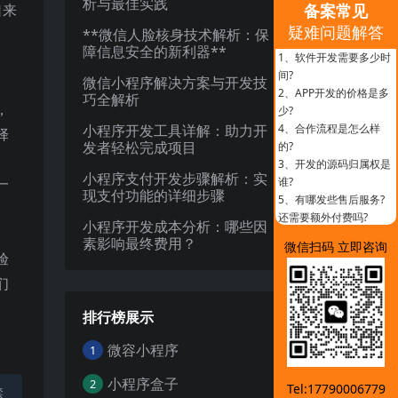
析与最佳实践
口来
备案常见
疑难问题解答
**微信人脸核身技术解析：保
障信息安全的新利器**
1、
软件开发需要多少时
间?
微信小程序解决方案与开发技
2、
APP开发的价格是多
巧全解析
，
少?
小程序开发工具详解：助力开
4、
合作流程是怎么样
择
发者轻松完成项目
的?
3、
开发的源码归属权是
小程序支付开发步骤解析：实
一
谁?
现支付功能的详细步骤
5、
有哪发些售后服务?
还需要额外付费吗?
小程序开发成本分析：哪些因
素影响最终费用？
微信扫码 立即咨询
验
们
排行榜展示
微容小程序
1
小程序盒子
2
Tel:17790006779
禁