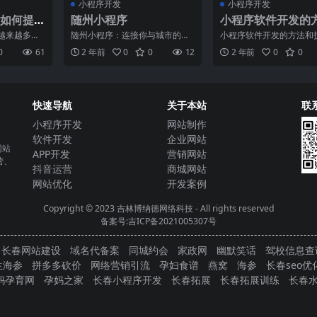
小程序开发
小程序开发
如何提
随州小程序
小程序软件开发的
量？
和技巧总结，帮你
越来越多的
随州小程序：连接你与城市的便
小程序软件开发的方法和
一名优秀的小程序
小程序开
捷通道随州，位于湖北省中部地
结帮你成为一名杰出的小
0
61
2 年前
0
0
12
2 年前
0
0
序开发公
区，是一个历史悠久、文化
发者随着智能手机的普及
者
快速导航
关于本站
联
小程序开发
网站制作
软件开发
企业网站
网站
APP开发
营销网站
营、
抖音运营
商城网站
网站优化
开发案例
Copyright © 2023
吉林博纳德网络科技
- All rights reserved
备案号:吉ICP备2021005307号
长春网站建设
域名代备案
同城约会
家政网
幽默笑话
驾校信息查
生海参
拼多多砍价
网络营销引流
孕妇食谱
燕窝
海参
长春seo优
妈孕育网
孕妈之家
长春小程序开发
长春拓展
长春拓展训练
长春