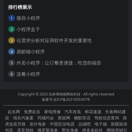
排行榜展示
微容小程序
1
小程序盒子
2
论需求分析对应用软件开发的重要性
3
易邮铺小程序
4
外卖小程序：让订餐更便捷，吃货的福音
5
送餐小程序
6
Copyright © 2023
吉林博纳德网络科技
- All rights reserved
备案号:吉ICP备2021005307号
起名网
免费起名
家电维修
汽车改装
鲜花速递
长春网站建
设
域名代备案
同城约会
家政网
幽默笑话
驾校信息查询
路
虎改装升级
老许海参
中国宏业电器
品烟吧
电子烟
新疆旅游
包车
库车驾校
俄罗斯海参
野生海参
拼多多砍价
网络营销引