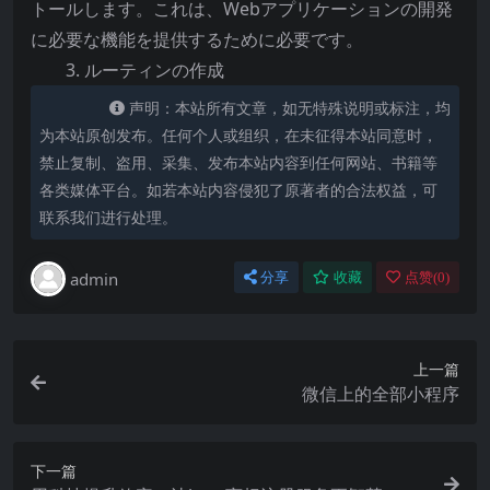
トールします。これは、Webアプリケーションの開発
に必要な機能を提供するために必要です。
3. ルーティンの作成
声明：本站所有文章，如无特殊说明或标注，均
为本站原创发布。任何个人或组织，在未征得本站同意时，
禁止复制、盗用、采集、发布本站内容到任何网站、书籍等
各类媒体平台。如若本站内容侵犯了原著者的合法权益，可
联系我们进行处理。
admin
分享
收藏
点赞(
0
)
上一篇
微信上的全部小程序
下一篇