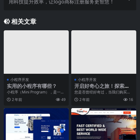
用科技提升效率，让logo商标注册服务更智慧！
相关文章
小程序开发
小程序开发
实用的小程序有哪些？
开启好奇心之旅！探索货
运代理的宇宙奥秘！
小程序（Mini Program），是一种
您是否曾经好奇过，当我们购买一
不需要下载安装即可使用的应用程
件商品时，它是如何从生产地运送
2 年前
49
2 年前
16
序，它们
到销售地的呢？究竟有