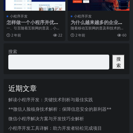
小程序开发
小程序开发
怎样做一个小程序并优化
为什么越来越多的企业开
其功能
始使用小程序？
一、引言随着互联网的普及，小程
随着移动互联网的普及和技术的进
序已经逐渐成为了一种非常普遍的
步，小程序作为一种全新的应用形
2 年前
22
2 年前
60
应用形态。小程序的开
态，日渐受到企业的重
搜索
搜
索
近期文章
解读小程序开发：关键技术剖析与最佳实践
**微信人脸核身技术解析：保障信息安全的新利器**
微信小程序解决方案与开发技巧全解析
小程序开发工具详解：助力开发者轻松完成项目