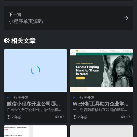
下一篇
小程序单页源码
相关文章
小程序开发
小程序开发
微信小程序开发公司哪家
We分析工具助力企业掌握
好？深度实力大解析！
微信大数据
在当今的数字化时代，微信小程序
一、引言随着移动互联网的迅猛发
已经成为了各行各业的重要工具。
展，微信已经成为企业与用户沟通
2 年前
82
2 年前
17
无论是电商、餐饮、教
的重要桥梁，同时也是