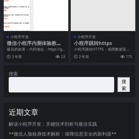
小程序开发
小程序开发
微信小程序内测体验教
小程序跳转https
程：列表的上拉加载和下
最后的效果：代码地址：https://git
小程序跳转HTTPS：保障数据安
hub.com/lidong1665
全，打造用户信任随着移动互联网
拉刷新的实现...
2 年前
23
2 年前
175
的蓬勃发展，小程序
搜索
搜
索
近期文章
解读小程序开发：关键技术剖析与最佳实践
**微信人脸核身技术解析：保障信息安全的新利器**