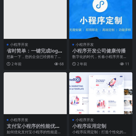
小程序开发
小程序开发
省时简单：一键完成logo
小程序开发公司健康传播
商标注册服务！
想象一下，您的企业已经拥有了一
数字化的时代，长春小程序开发公
个独一无二的logo，它能够准确传
司已经成为了推动社会进步和经济
2 年前
68
2 年前
11
达您的品牌理念，
发展的重要力量。然而
小程序开发
小程序开发
支付宝小程序的性能优化
小程序应用定制
有哪些技巧？
如何优化支付宝小程序的性能是一
小程序应用定制：打造个性化的移