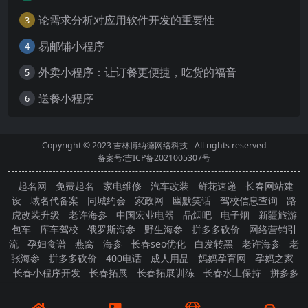
论需求分析对应用软件开发的重要性
3
易邮铺小程序
4
外卖小程序：让订餐更便捷，吃货的福音
5
送餐小程序
6
Copyright © 2023
吉林博纳德网络科技
- All rights reserved
备案号:吉ICP备2021005307号
起名网
免费起名
家电维修
汽车改装
鲜花速递
长春网站建
设
域名代备案
同城约会
家政网
幽默笑话
驾校信息查询
路
虎改装升级
老许海参
中国宏业电器
品烟吧
电子烟
新疆旅游
包车
库车驾校
俄罗斯海参
野生海参
拼多多砍价
网络营销引
流
孕妇食谱
燕窝
海参
长春seo优化
白发转黑
老许海参
老
张海参
拼多多砍价
400电话
成人用品
妈妈孕育网
孕妈之家
长春小程序开发
长春拓展
长春拓展训练
长春水土保持
拼多多
砍价