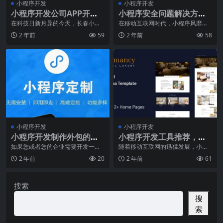
小程序开发
小程序开发
小程序开发公司APP开发
小程序安全问题解决方
和定制APP如何开启新时
案，保障用户信息安全
在科技日新月异的今天，长春小程
在移动互联网时代，小程序风靡全
序开发公司已经成为了推动社会进
球，成为用户生活中不可或缺的一
代
2 年前
59
2 年前
58
步的重要力量。其中，
部分。然而，随着小程
小程序开发
小程序开发
小程序开发制作外包的流
小程序开发工具推荐，让
程
你开发更轻松自如
如果您或者您的企业需要开发一个
随着移动互联网的迅猛发展，小程
小程序的时候，那就需要找一个合
序成为了各个行业中不可或缺的一
2 年前
20
2 年前
61
适的小程序外包公司，
部分。无论是电商、旅
搜索
搜
索