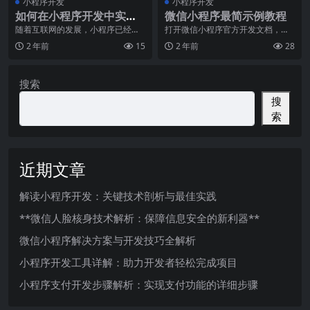
小程序开发
小程序开发
如何在小程序开发中实现
微信小程序最简示例教程
“极致用户体验”？
随着互联网的发展，小程序已经成
打开微信小程序官方开发文档，最
为人们日常生活中不可或缺的一部
好全篇看一遍，基本上就会了。点
2 年前
15
2 年前
28
分。在这个信息爆炸的
击文档中 工具 选项
搜索
搜
索
近期文章
解读小程序开发：关键技术剖析与最佳实践
**微信人脸核身技术解析：保障信息安全的新利器**
微信小程序解决方案与开发技巧全解析
小程序开发工具详解：助力开发者轻松完成项目
小程序支付开发步骤解析：实现支付功能的详细步骤