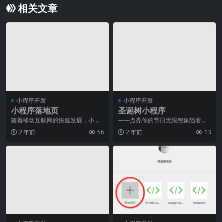
相关文章
小程序开发
小程序开发
小程序落地页
圣诞树小程序
随着移动互联网的快速发展，小程
——点亮你的节日无限想象随着圣
序成为了一种新兴的应用形式。小
诞佳节的临近，人们纷纷在心中编
2 年前
56
2 年前
13
程序是一种基于微信平
织起温暖的愿望，想象