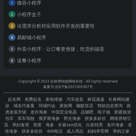
微容小程序
1
小程序盒子
2
论需求分析对应用软件开发的重要性
3
易邮铺小程序
4
外卖小程序：让订餐更便捷，吃货的福音
5
送餐小程序
6
Copyright © 2023
吉林博纳德网络科技
- All rights reserved
备案号:吉ICP备2021005307号
起名网
免费起名
家电维修
汽车改装
鲜花速递
长春网站建
设
域名代备案
同城约会
家政网
幽默笑话
驾校信息查询
路
虎改装升级
老许海参
中国宏业电器
品烟吧
电子烟
新疆旅游
包车
库车驾校
俄罗斯海参
野生海参
拼多多砍价
网络营销引
流
孕妇食谱
燕窝
海参
长春seo优化
白发转黑
老许海参
老
张海参
拼多多砍价
400电话
成人用品
妈妈孕育网
孕妈之家