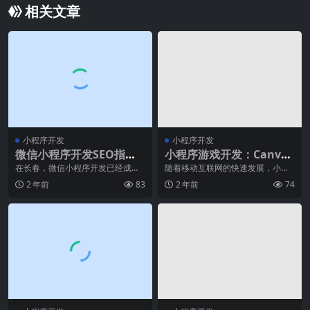
相关文章
小程序开发
小程序开发
微信小程序开发SEO指南
小程序游戏开发：Canvas
发布，关键词优化竟然不
与WebGL技术详解
在长春，微信小程序开发已经成为
随着移动互联网的快速发展，小程
了一种趋势。随着科技的发展，越
序应用逐渐成为用户生活中不可或
是“关键”?
2 年前
83
2 年前
74
来越多的企业和个人开
缺的一部分，而其中游