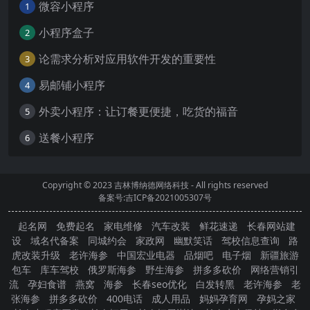
微容小程序
1
小程序盒子
2
论需求分析对应用软件开发的重要性
3
易邮铺小程序
4
外卖小程序：让订餐更便捷，吃货的福音
5
送餐小程序
6
Copyright © 2023
吉林博纳德网络科技
- All rights reserved
备案号:吉ICP备2021005307号
起名网
免费起名
家电维修
汽车改装
鲜花速递
长春网站建
设
域名代备案
同城约会
家政网
幽默笑话
驾校信息查询
路
虎改装升级
老许海参
中国宏业电器
品烟吧
电子烟
新疆旅游
包车
库车驾校
俄罗斯海参
野生海参
拼多多砍价
网络营销引
流
孕妇食谱
燕窝
海参
长春seo优化
白发转黑
老许海参
老
张海参
拼多多砍价
400电话
成人用品
妈妈孕育网
孕妈之家