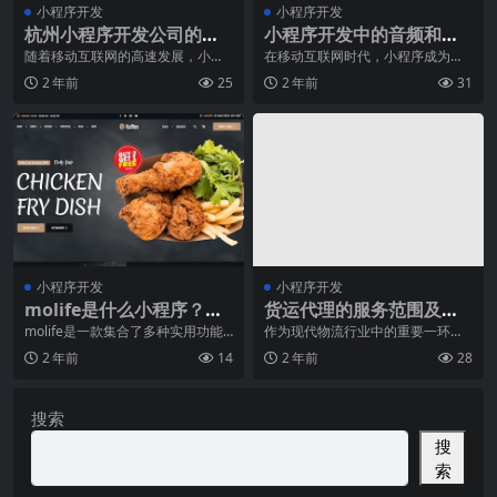
小程序开发
小程序开发
杭州小程序开发公司的推
小程序开发中的音频和视
荐及服务介绍
频播放技巧
随着移动互联网的高速发展，小程
在移动互联网时代，小程序成为了
序作为一种轻量级的应用程序形
人们生活中不可或缺的一部分。作
2 年前
25
2 年前
31
式，逐渐在用户中流行起
为一种轻量级的应用，
小程序开发
小程序开发
molife是什么小程序？有
货运代理的服务范围及流
哪些功能？
程解析
molife是一款集合了多种实用功能
作为现代物流行业中的重要一环，
的小程序。作为一款集成性应用，
货运代理在全球贸易中扮演着至关
2 年前
14
2 年前
28
molife在
重要的角色。货运代理
搜索
搜
索