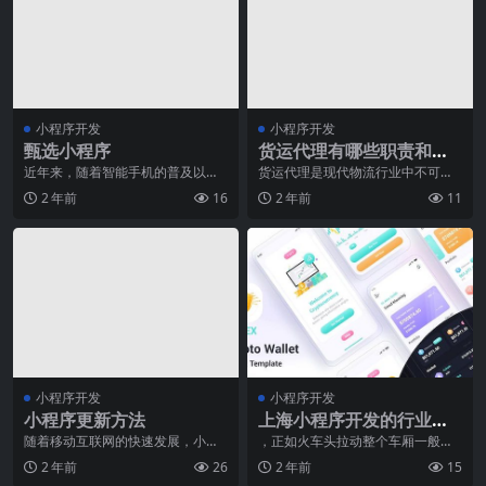
小程序开发
小程序开发
甄选小程序
货运代理有哪些职责和任
务？
近年来，随着智能手机的普及以及
货运代理是现代物流行业中不可或
移动互联网的快速发展，用户对于
缺的一环，他们肩负着组织和协调
2 年前
16
2 年前
11
便捷、高效的生活方式
货物运输的重要职责和
小程序开发
小程序开发
小程序更新方法
上海小程序开发的行业趋
势
随着移动互联网的快速发展，小程
，正如火车头拉动整个车厢一般，
序成为了各行各业的热门应用之
也在促进着整个互联网行业的发
2 年前
26
2 年前
15
一。小程序不仅提供了便
展。随着物联网的普及和