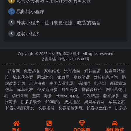
论需求分析对应用软件开发的重要性
3
易邮铺小程序
4
外卖小程序：让订餐更便捷，吃货的福音
5
送餐小程序
6
Copyright © 2023
吉林博纳德网络科技
- All rights reserved
备案号:吉ICP备2021005307号
起名网
免费起名
家电维修
汽车改装
鲜花速递
长春网站建
设
域名代备案
同城约会
家政网
幽默笑话
驾校信息查询
路
虎改装升级
老许海参
中国宏业电器
品烟吧
电子烟
新疆旅游
包车
库车驾校
俄罗斯海参
野生海参
拼多多砍价
网络营销引
流
孕妇食谱
燕窝
海参
长春seo优化
白发转黑
老许海参
老
张海参
拼多多砍价
400电话
成人用品
妈妈孕育网
孕妈之家
长春小程序开发
长春拓展
长春拓展训练
长春水土保持
拼多多
砍价
首页
电话
QQ客服
地图导航